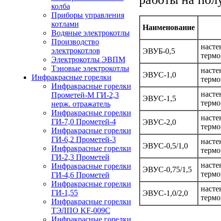
колба
Приборы управления
котлами
Наименование
Водяные электрокотлы
Производство
насте
электрокотлов
ЭВУБ-0,5
термо
Электрокотлы ЭВПМ
Тэновые электрокотлы
насте
ЭВУС-1,0
Инфракрасные горелки
термо
Инфракрасные горелки
насте
Прометей-М ГИ-2,3
ЭВУС-1,5
термо
нерж. отражатель
Инфракрасные горелки
насте
ГИ-7,0 Прометей-4
ЭВУС-2,0
термо
Инфракрасные горелки
ГИ-6,2 Прометей-3
насте
ЭВУС-0,5/1,0
Инфракрасные горелки
термо
ГИ-2,3 Прометей
насте
Инфракрасные горелки
ЭВУС-0,75/1,5
термо
ГИ-4,6 Прометей
Инфракрасные горелки
насте
ГИ-1,55
ЭВУС-1,0/2,0
термо
Инфракрасные горелки
ТЭЛПО KF-009C
Инфракрасные горелки