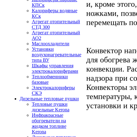
и, кроме этог
КПСк
Калориферы водяные
ножками, позв
КСк
перемещать по
Агрегат отопительный
СТД 300
Агрегат отопительный
АО2
Маслоохладители
Конвектор на
Установки
воздухонагревательные
для обогрева 
типа ВУ
Шкафы управления
конвекции. Ра
электрокалориферами
надзора при с
Теплообменники
базовые
Конвекторы эл
Электрокалориферы
СКЭ
температуры, 
Дизельные тепловые пушки
установки и к
Тепловые пушки
дизельные Kerona
Инфракрасные
обогреватели на
жидком топливе
Kerona