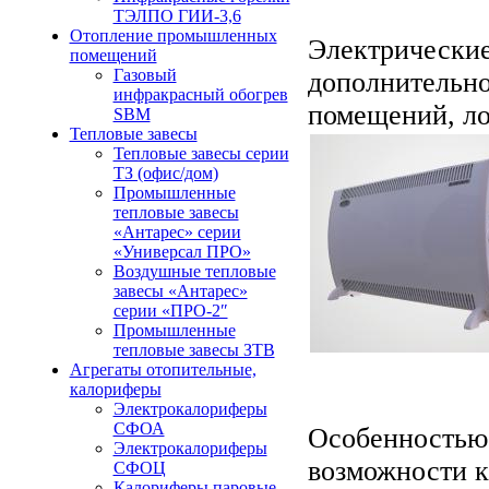
ТЭЛПО ГИИ-3,6
Отопление промышленных
Электрические
помещений
Газовый
дополнительно
инфракрасный обогрев
помещений, ло
SBM
Тепловые завесы
Тепловые завесы серии
ТЗ (офис/дом)
Промышленные
тепловые завесы
«Антарес» серии
«Универсал ПРО»
Воздушные тепловые
завесы «Антарес»
серии «ПРО-2″
Промышленные
тепловые завесы ЗТВ
Агрегаты отопительные,
калориферы
Электрокалориферы
СФОА
Особенностью 
Электрокалориферы
возможности к
СФОЦ
Калориферы паровые