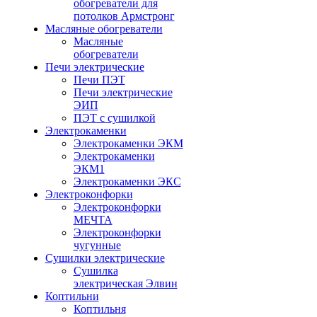
обогреватели для
потолков Армстронг
Масляные обогреватели
Масляные
обогреватели
Печи электрические
Печи ПЭТ
Печи электрические
ЭИП
ПЭТ с сушилкой
Электрокаменки
Электрокаменки ЭКМ
Электрокаменки
ЭКМ1
Электрокаменки ЭКС
Электроконфорки
Электроконфорки
МЕЧТА
Электроконфорки
чугунные
Сушилки электрические
Сушилка
электрическая Элвин
Коптильни
Коптильня