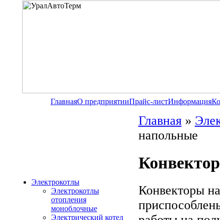
Главная
О предприятии
Прайс-лист
Информация
Ко
Главная
»
Эле
напольные
Конвектор
Электрокотлы
Конвекторы на
Электрокотлы
отопления
приспособлены 
моноблочные
работы на пол
Электрический котел