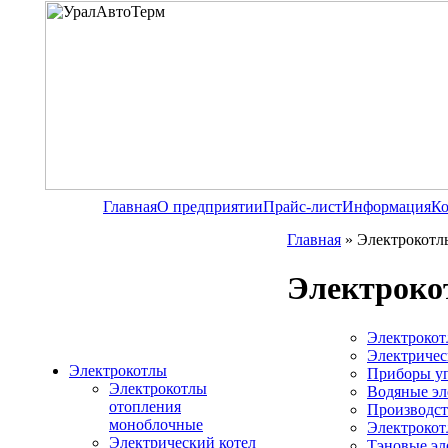
Главная
О предприятии
Прайс-лист
Информация
Ко
Главная
»
Электрокотл
Электроко
Электрокот
Электричес
Электрокотлы
Приборы уп
Электрокотлы
Водяные эл
отопления
Производст
моноблочные
Электроко
Электрический котел
Тэновые эл