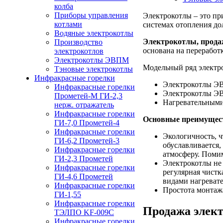
колба
Приборы управления
Электрокотлы – это пр
котлами
системах отопления до
Водяные электрокотлы
Электрокотлы, прод
Производство
основана на переработк
электрокотлов
Электрокотлы ЭВПМ
Модельный ряд электр
Тэновые электрокотлы
Инфракрасные горелки
Электрокотлы ЭВ
Инфракрасные горелки
Электрокотлы ЭВ
Прометей-М ГИ-2,3
Нагревательными
нерж. отражатель
Инфракрасные горелки
Основные преимущест
ГИ-7,0 Прометей-4
Инфракрасные горелки
Экологичность, ч
ГИ-6,2 Прометей-3
обуславливается,
Инфракрасные горелки
атмосферу. Помим
ГИ-2,3 Прометей
Электрокотлы не 
Инфракрасные горелки
регулярная чистк
ГИ-4,6 Прометей
видами нагревате
Инфракрасные горелки
Простота монтажа
ГИ-1,55
Инфракрасные горелки
Продажа элект
ТЭЛПО KF-009C
Инфракрасные горелки