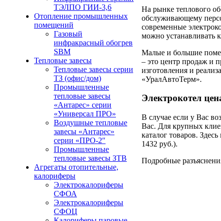
ТЭЛПО ГИИ-3,6
На рынке теплового о
Отопление промышленных
обслуживающему персон
помещений
современные электрок
Газовый
можно устанавливать к
инфракрасный обогрев
SBM
Малые и большие помещ
Тепловые завесы
– это центр продаж и 
Тепловые завесы серии
изготовления и реализ
ТЗ (офис/дом)
«УралАвтоТерм».
Промышленные
тепловые завесы
Электрокотел цен
«Антарес» серии
«Универсал ПРО»
В случае если у Вас в
Воздушные тепловые
Вас. Для крупных клие
завесы «Антарес»
каталог товаров. Здесь
серии «ПРО-2″
1432 руб.).
Промышленные
тепловые завесы ЗТВ
Подробные разъяснения
Агрегаты отопительные,
калориферы
Электрокалориферы
СФОА
Электрокалориферы
СФОЦ
Калориферы паровые