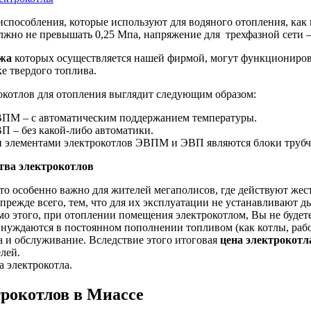
испособления, которые используют для водяного отопления, как 
лжно не превышать 0,25 Мпа, напряжение для трехфазной сети – 
ажа
которых осуществляется нашей фирмой, могут функционирова
е твердого топлива.
окотлов для отопления выглядит следующим образом:
ПМ – с автоматическим поддержанием температуры.
П – без какой-либо автоматики.
 элементами электрокотлов ЭВПМ и ЭВП являются блоки трубча
ва электрокотлов
то особенно важно для жителей мегаполисов, где действуют жес
 прежде всего, тем, что для их эксплуатации не устанавливают 
о этого, при отоплении помещения электрокотлом, Вы не будете
нуждаются в постоянном пополнении топливом (как котлы, работ
а и обслуживание. Вследствие этого итоговая
цена электрокотл
лей.
 электрокотла.
рокотлов в Миассе