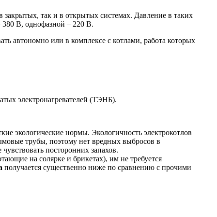
в закрытых, так и в открытых системах. Давление в таких
380 В, однофазной – 220 В.
ть автономно или в комплексе с котлами, работа которых
тых электронагревателей (ТЭНБ).
ткие экологические нормы. Экологичность электрокотлов
дымовые трубы, поэтому нет вредных выбросов в
 чувствовать посторонних запахов.
ающие на солярке и брикетах), им не требуется
а
получается существенно ниже по сравнению с прочими