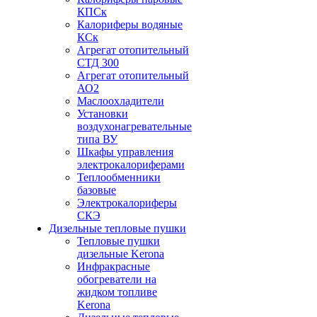
КПСк
Калориферы водяные
КСк
Агрегат отопительный
СТД 300
Агрегат отопительный
АО2
Маслоохладители
Установки
воздухонагревательные
типа ВУ
Шкафы управления
электрокалориферами
Теплообменники
базовые
Электрокалориферы
СКЭ
Дизельные тепловые пушки
Тепловые пушки
дизельные Kerona
Инфракрасные
обогреватели на
жидком топливе
Kerona