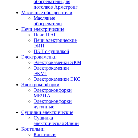
обогреватели для
потолков Армстронг
Масляные обогреватели
Масляные
обогреватели
Печи электрические
Печи ПЭТ
Печи электрические
ЭИП
ПЭТ с сушилкой
Электрокаменки
Электрокаменки ЭКМ
Электрокаменки
ЭКМ1
Электрокаменки ЭКС
Электроконфорки
Электроконфорки
МЕЧТА
Электроконфорки
чугунные
Сушилки электрические
Сушилка
электрическая Элвин
Коптильни
Коптильня