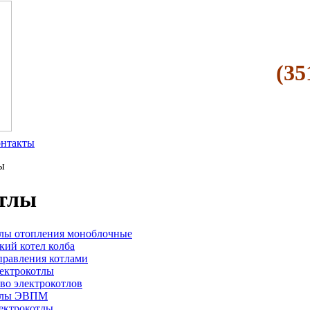
(35
нтакты
ы
тлы
лы отопления моноблочные
кий котел колба
равления котлами
ектрокотлы
во электрокотлов
тлы ЭВПМ
ектрокотлы