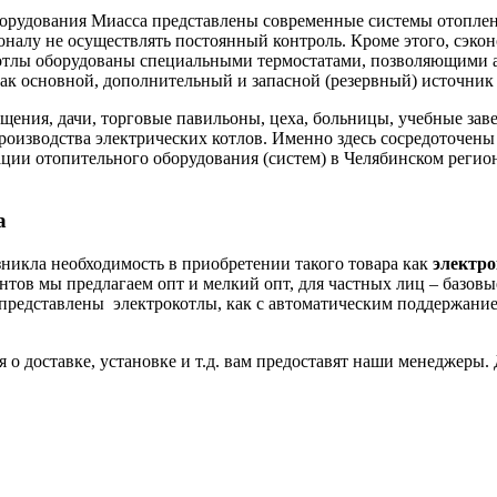
борудования Миасса представлены современные системы отопле
алу не осуществлять постоянный контроль. Кроме этого, сэконо
отлы оборудованы специальными термостатами, позволяющими а
ак основной, дополнительный и запасной (резервный) источник
ения, дачи, торговые павильоны, цеха, больницы, учебные зав
производства электрических котлов. Именно здесь сосредоточен
ации отопительного оборудования (систем) в Челябинском регио
а
озникла необходимость в приобретении такого товара как
электро
нтов мы предлагаем опт и мелкий опт, для частных лиц – базов
 представлены электрокотлы, как с автоматическим поддержанием 
 о доставке, установке и т.д. вам предоставят наши менеджеры. 